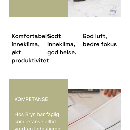
Komfortabelt
Godt
God luft,
inneklima,
inneklima,
bedre fokus
økt
god helse.
produktivitet
KOMPETANSE
Hos Bryn har faglig
kompetanse alltid
vært en ledestjerne.