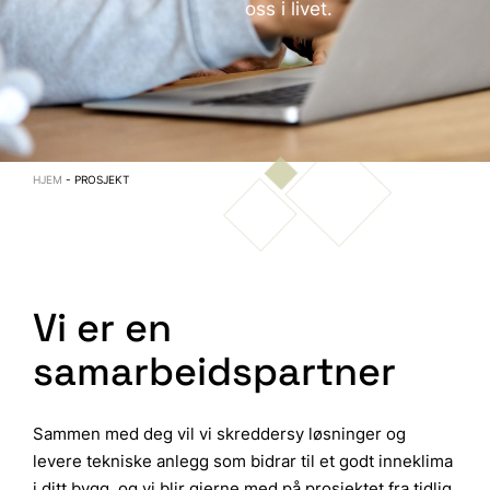
oss i livet.
HJEM
-
PROSJEKT
Vi er en
samarbeidspartner
Sammen med deg vil vi skreddersy løsninger og
levere tekniske anlegg som bidrar til et godt inneklima
i ditt bygg, og vi blir gjerne med på prosjektet fra tidlig