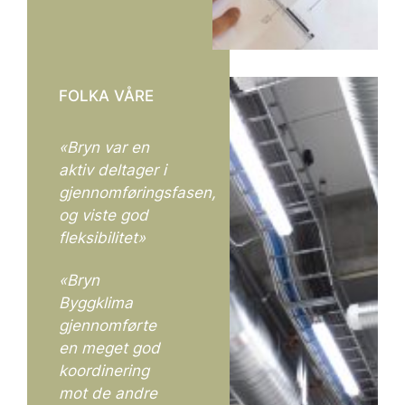
FOLKA VÅRE
«Bryn var en
aktiv deltager i
gjennomføringsfasen,
og viste god
fleksibilitet»
«Bryn
Byggklima
gjennomførte
en meget god
koordinering
mot de andre