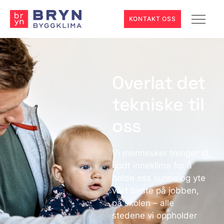
KONTAKT OSS
Overlat det
tekniske til
oss
Vi mennesker trenger et
godt inneklima for å
holde oss sunne og yte
vårt beste på jobben,
på skolen – alle
stedene vi oppholder