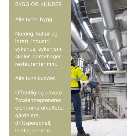
BYGG OG KUNDER
Alle typer bygg.
Næring, kultur og
idrett, industri,
sykehus, sykehjem,
skoler, barnehager,
restauranter mm.
Alle type kunder.
Offentlig og private.
Totalentreprenører,
eiendomsforvaltere,
gårdeiere,
driftspersonell,
leietagere m.m.