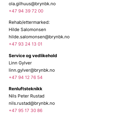
ola.gilhuus@brynbk.no
+47 94 39 72 00
Rehab/ettermarked:
Hilde Salomonsen
hilde.salomonsen@brynbk.no
+47 93 24 13 01
Service og vedlikehold
Linn Gylver
linn.gylver@brynbk.no
+47 94 12 76 54
Renluftsteknikk
Nils Peter Rustad
nils.rustad@brynbk.no
+47 95 17 30 86