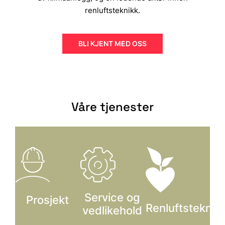
renluftsteknikk.
BLI KJENT MED OSS
Våre tjenester
Service og
Prosjekt
Renluftsteknik
vedlikehold