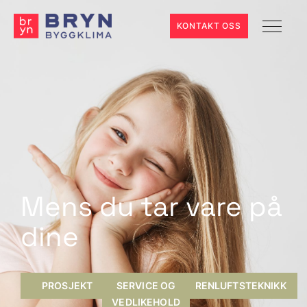
KONTAKT OSS
Mens du tar vare på
dine
PROSJEKT
SERVICE OG
RENLUFTSTEKNIKK
VEDLIKEHOLD